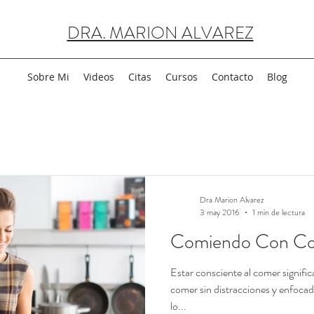
DRA. MARION ALVAREZ
Sobre Mi
Videos
Citas
Cursos
Contacto
Blog
Dra Marion Alvarez
3 may 2016
1 min de lectura
Comiendo Con Co
Estar consciente al comer signifi
comer sin distracciones y enfoca
lo...