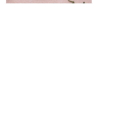
SOLD OUT
17 Agosto 2018
Belleza, Anti-aging y
Toxinas
COMPRA AQUI
En este curso aprenderás como funciona el
proceso de envejecimiento y que podemos
hacer para frenarlo. Te voy a enseñar que
puedes hacer en tu día a día para retardar los
efectos del envejecimiento, que comer, que
productos usar y que toxinas evitar. No te lo
puedes perder!